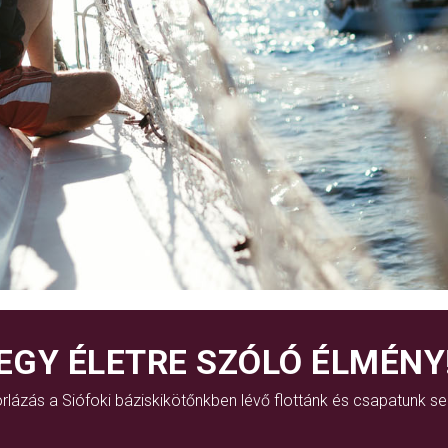
EGY ÉLETRE SZÓLÓ ÉLMÉNY
rlázás a Siófoki báziskikötőnkben lévő flottánk és csapatunk se