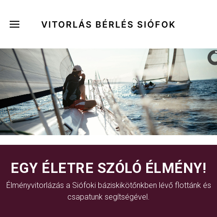
VITORLÁS BÉRLÉS SIÓFOK
EGY ÉLETRE SZÓLÓ ÉLMÉNY!
Élményvitorlázás a Siófoki báziskikötőnkben lévő flottánk és
csapatunk segítségével.