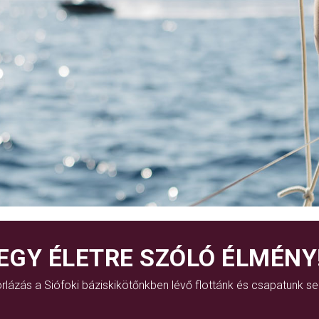
EGY ÉLETRE SZÓLÓ ÉLMÉNY
rlázás a Siófoki báziskikötőnkben lévő flottánk és csapatunk se