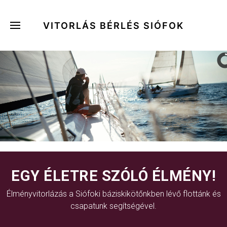
VITORLÁS BÉRLÉS SIÓFOK
EGY ÉLETRE SZÓLÓ ÉLMÉNY!
Élményvitorlázás a Siófoki báziskikötőnkben lévő flottánk és
csapatunk segítségével.