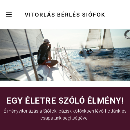
VITORLÁS BÉRLÉS SIÓFOK
EGY ÉLETRE SZÓLÓ ÉLMÉNY!
Élményvitorlázás a Siófoki báziskikötőnkben lévő flottánk és
csapatunk segítségével.