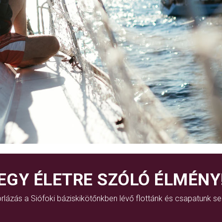
EGY ÉLETRE SZÓLÓ ÉLMÉNY
rlázás a Siófoki báziskikötőnkben lévő flottánk és csapatunk se