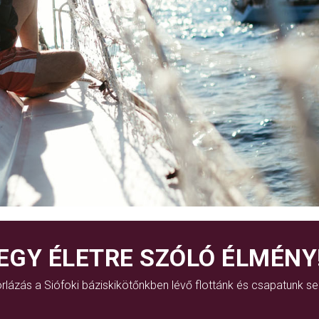
EGY ÉLETRE SZÓLÓ ÉLMÉNY
rlázás a Siófoki báziskikötőnkben lévő flottánk és csapatunk se