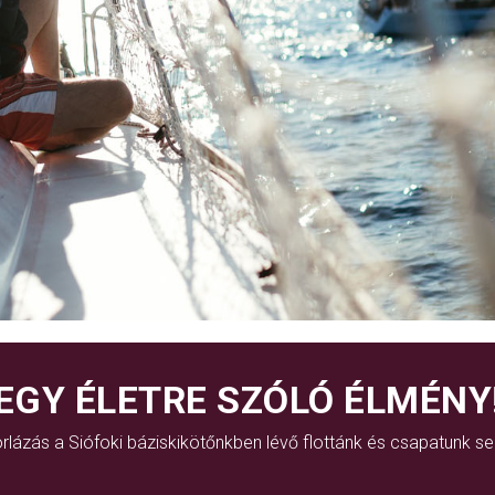
EGY ÉLETRE SZÓLÓ ÉLMÉNY
rlázás a Siófoki báziskikötőnkben lévő flottánk és csapatunk se