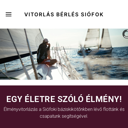
VITORLÁS BÉRLÉS SIÓFOK
EGY ÉLETRE SZÓLÓ ÉLMÉNY!
Élményvitorlázás a Siófoki báziskikötőnkben lévő flottánk és
csapatunk segítségével.