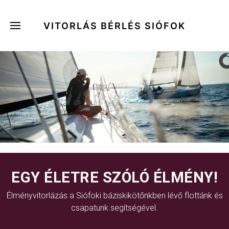
VITORLÁS BÉRLÉS SIÓFOK
EGY ÉLETRE SZÓLÓ ÉLMÉNY!
Élményvitorlázás a Siófoki báziskikötőnkben lévő flottánk és
csapatunk segítségével.