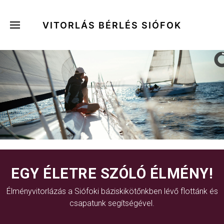
VITORLÁS BÉRLÉS SIÓFOK
EGY ÉLETRE SZÓLÓ ÉLMÉNY!
Élményvitorlázás a Siófoki báziskikötőnkben lévő flottánk és
csapatunk segítségével.