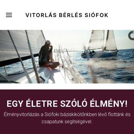
VITORLÁS BÉRLÉS SIÓFOK
EGY ÉLETRE SZÓLÓ ÉLMÉNY!
Élményvitorlázás a Siófoki báziskikötőnkben lévő flottánk és
csapatunk segítségével.