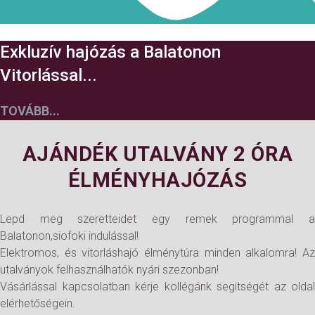
Exkluzív hajózás a Balatonon
Vitorlással...
TOVÁBB...
AJÁNDÉK UTALVÁNY 2 ÓRA
ÉLMÉNYHAJÓZÁS
Lepd meg szeretteidet egy remek programmal a
Balatonon,siofoki indulással!
Elektromos, és vitorláshajó élménytúra minden alkalomra! Az
utalványok felhasználhatók nyári szezonban!
Vásárlással kapcsolatban kérje kollégánk segitségét az oldal
elérhetőségein.