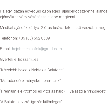
Ha egy igazán egyedi,és különleges ajándékot szeretnél ajándék
ajándékutalvány vásárlással tudod megtenni.
Mindkét ajándék kártya 2 óras túrával letölthető verzióba megta
Telefonon: +36 (30) 662 8589
E-mail:
hajoberlessiofok@gmail.com
Gyertek el hozzánk..és
“Közelebb hozzuk Nektek a Balatont!”
“Maradandó élményeket teremtünk”
“Prémium elektromos és vitorlás hajók – válaszd a minőséget!”
“A Balaton a vízről igazán különleges”