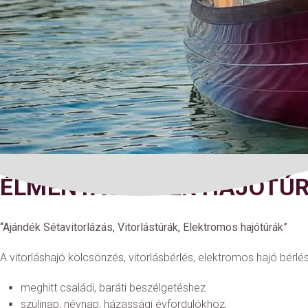
ÉLMÉNYAJÁNDÉK HAJÓTÚRA
“Ajándék Sétavitorlázás, Vitorlástúrák, Elektromos hajótúrák”
A vitorláshajó kölcsönzés, vitorlásbérlés, elektromos hajó bérlés
meghitt családi, baráti beszélgetéshez
szülinap, névnap, házassági évfordulókhoz,