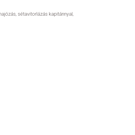
józás, sétavitorlázás kapitánnyal,