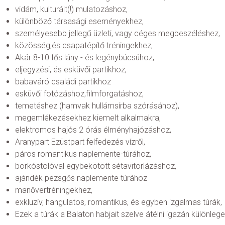
vidám, kulturált(!) mulatozáshoz,
különböző társasági eseményekhez,
személyesebb jellegű üzleti, vagy céges megbeszéléshez,
közösség,és csapatépítő tréningekhez,
Akár 8-10 fős lány - és legénybúcsúhoz,
eljegyzési, és esküvői partikhoz,
babaváró családi partikhoz
esküvői fotózáshoz,filmforgatáshoz,
temetéshez (hamvak hullámsírba szórásához),
megemlékezésekhez kiemelt alkalmakra,
elektromos hajós 2 órás élményhajózáshoz,
Aranypart Ezüstpart felfedezés vízről,
páros romantikus naplemente-túrához,
borkóstolóval egybekötött sétavitorlázáshoz,
ajándék pezsgős naplemente túrához
manővertréningekhez,
exkluzív, hangulatos, romantikus, és egyben izgalmas túrák,
Ezek a túrák a Balaton habjait szelve átélni igazán különleg