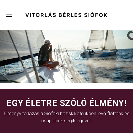
VITORLÁS BÉRLÉS SIÓFOK
EGY ÉLETRE SZÓLÓ ÉLMÉNY!
Élményvitorlázás a Siófoki báziskikötőnkben lévő flottánk és
csapatunk segítségével.