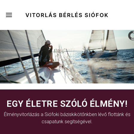
VITORLÁS BÉRLÉS SIÓFOK
EGY ÉLETRE SZÓLÓ ÉLMÉNY!
Élményvitorlázás a Siófoki báziskikötőnkben lévő flottánk és
csapatunk segítségével.