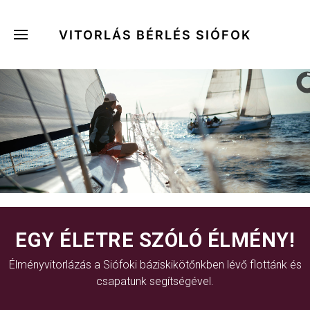
VITORLÁS BÉRLÉS SIÓFOK
EGY ÉLETRE SZÓLÓ ÉLMÉNY!
Élményvitorlázás a Siófoki báziskikötőnkben lévő flottánk és
csapatunk segítségével.