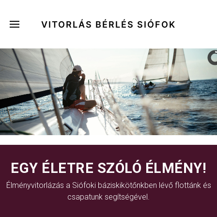
VITORLÁS BÉRLÉS SIÓFOK
EGY ÉLETRE SZÓLÓ ÉLMÉNY!
Élményvitorlázás a Siófoki báziskikötőnkben lévő flottánk és
csapatunk segítségével.