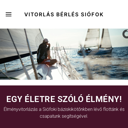
VITORLÁS BÉRLÉS SIÓFOK
EGY ÉLETRE SZÓLÓ ÉLMÉNY!
Élményvitorlázás a Siófoki báziskikötőnkben lévő flottánk és
csapatunk segítségével.