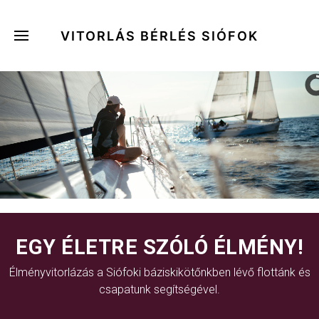
VITORLÁS BÉRLÉS SIÓFOK
EGY ÉLETRE SZÓLÓ ÉLMÉNY!
Élményvitorlázás a Siófoki báziskikötőnkben lévő flottánk és
csapatunk segítségével.