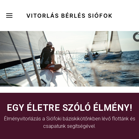
VITORLÁS BÉRLÉS SIÓFOK
EGY ÉLETRE SZÓLÓ ÉLMÉNY!
Élményvitorlázás a Siófoki báziskikötőnkben lévő flottánk és
csapatunk segítségével.