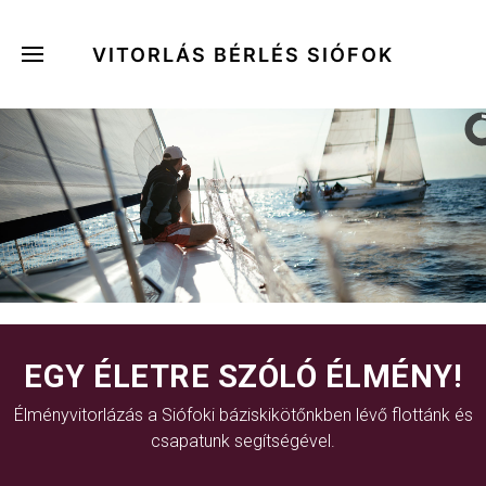
VITORLÁS BÉRLÉS SIÓFOK
EGY ÉLETRE SZÓLÓ ÉLMÉNY!
Élményvitorlázás a Siófoki báziskikötőnkben lévő flottánk és
csapatunk segítségével.