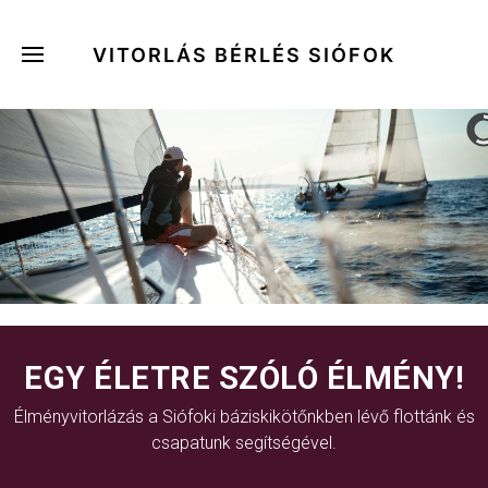
VITORLÁS BÉRLÉS SIÓFOK
EGY ÉLETRE SZÓLÓ ÉLMÉNY!
Élményvitorlázás a Siófoki báziskikötőnkben lévő flottánk és
csapatunk segítségével.